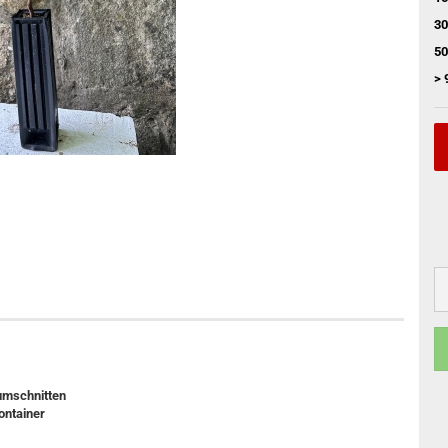
30
50
> 
aumschnitten
ontainer