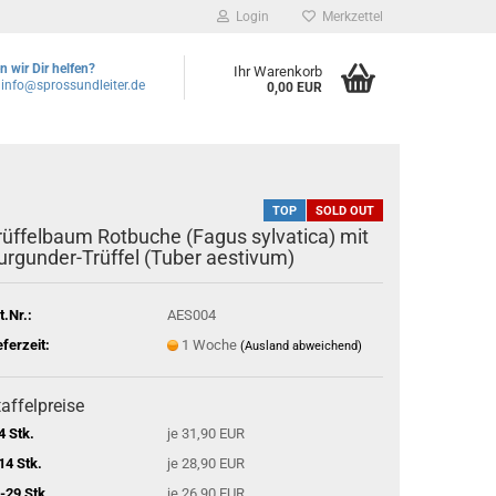
Login
Merkzettel
 wir Dir helfen?
Ihr Warenkorb
 info@sprossundleiter.de
0,00 EUR
TOP
SOLD OUT
rüffelbaum Rotbuche (Fagus sylvatica) mit
urgunder-Trüffel (Tuber aestivum)
t.Nr.:
AES004
eferzeit:
1 Woche
(Ausland abweichend)
affelpreise
4 Stk.
je 31,90 EUR
14 Stk.
je 28,90 EUR
-29 Stk.
je 26,90 EUR