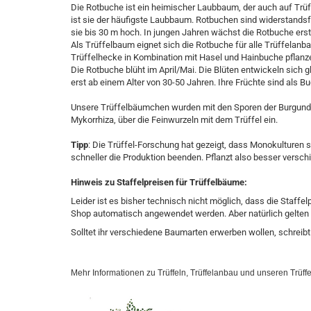
Die Rotbuche ist ein heimischer Laubbaum, der auch auf Trüf
ist sie der häufigste Laubbaum. Rotbuchen sind widerstandsf
sie bis 30 m hoch. In jungen Jahren wächst die Rotbuche erst
Als Trüffelbaum eignet sich die Rotbuche für alle Trüffelanb
Trüffelhecke in Kombination mit Hasel und Hainbuche pflanz
Die Rotbuche blüht im April/Mai. Die Blüten entwickeln sich gl
erst ab einem Alter von 30-50 Jahren. Ihre Früchte sind als 
Unsere Trüffelbäumchen wurden mit den Sporen der Burgunder
Mykorrhiza, über die Feinwurzeln mit dem Trüffel ein.
Tipp
: Die Trüffel-Forschung hat gezeigt, dass Monokulturen s
schneller die Produktion beenden. Pflanzt also besser vers
Hinweis zu Staffelpreisen für Trüffelbäume:
Leider ist es bisher technisch nicht möglich, dass die Staff
Shop automatisch angewendet werden. Aber natürlich gelten d
Solltet ihr verschiedene Baumarten erwerben wollen, schreibt 
Mehr Informationen zu Trüffeln, Trüffelanbau und unseren Trüff