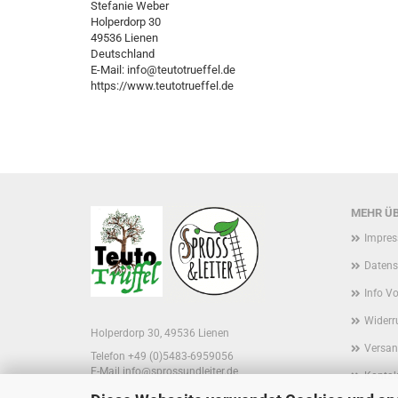
Stefanie Weber
Holperdorp 30
49536 Lienen
Deutschland
E-Mail: info@teutotrueffel.de
https://www.teutotrueffel.de
MEHR ÜB
Impre
Datens
Info V
Widerr
Holperdorp 30, 49536 Lienen
Versan
Telefon +49 (0)5483-6959056
E-Mail
info@sprossundleiter.de
Kontak