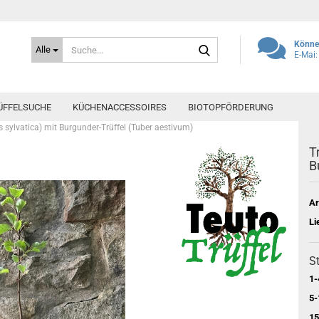
Suche...
Können
Alle
E-Mai:
ÜFFELSUCHE
KÜCHENACCESSOIRES
BIOTOPFÖRDERUNG
sylvatica) mit Burgunder-Trüffel (Tuber aestivum)
T
B
Ar
Li
St
1-
5-
15