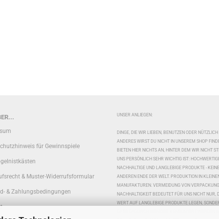
UNSER ANLIEGEN:
ER...
ssum
DINGE, DIE WIR LIEBEN, BENUTZEN ODER NÜTZLICH
ANDERES WIRST DU NICHT IN UNSEREM SHOP FIND
chutzhinweis für Gewinnspiele
BIETEN HIER NICHTS AN, HINTER DEM WIR NICHT S
UNS PERSÖNLICH SEHR WICHTIG IST: HOCHWERTIG
ogelnistkästen
NACHHALTIGE UND LANGLEBIGE PRODUKTE - KEI
ufsrecht & Muster-Widerrufsformular
ANDEREN ENDE DER WELT. PRODUKTION IN KLEINE
MANUFAKTUREN. VERMEIDUNG VON VERPACKUNGS
d- & Zahlungsbedingungen
NACHHALTIGKEIT BEDEUTET FÜR UNS NICHT NUR, 
WERT AUF LANGLEBIGE PRODUKTE LEGEN, SONDE
t
DASS DADURCH WENIGER KONSUMIERT WERDEN M