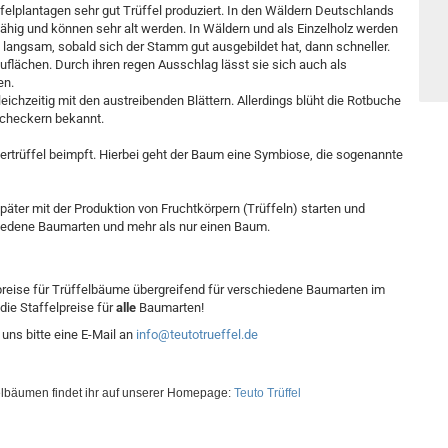
felplantagen sehr gut Trüffel produziert. In den Wäldern Deutschlands
ähig und können sehr alt werden. In Wäldern und als Einzelholz werden
 langsam, sobald sich der Stamm gut ausgebildet hat, dann schneller.
auflächen. Durch ihren regen Ausschlag lässt sie sich auch als
en.
eichzeitig mit den austreibenden Blättern. Allerdings blüht die Rotbuche
Bucheckern bekannt.
trüffel beimpft. Hierbei geht der Baum eine Symbiose, die sogenannte
päter mit der Produktion von Fruchtkörpern (Trüffeln) starten und
chiedene Baumarten und mehr als nur einen Baum.
elpreise für Trüffelbäume übergreifend für verschiedene Baumarten im
ie Staffelpreise für
alle
Baumarten!
uns bitte eine E-Mail an
info
@teutotrueffel.de
elbäumen findet ihr auf unserer Homepage: 
Teuto Trüffel 