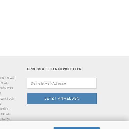
SPROSS & LEITER NEWSLETTER
 FINDEN. WAS
EN. WIR
TEHEN. WAS
E,
NE WARE VOM
N
MÜLL. -
DASS WIR
RN AUCH,
USS. WIR