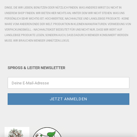
DINGE, DIE WIR LIEBEN, BENUTZEN ODER NÜTZLICH FINDEN. WAS ANDERES WIRST DU NICHT IN
UNSEREM SHOP FINDEN. WIR BIETEN HIER NICHTS AN, HINTER DEM WIR NICHT STEHEN. WAS UNS
PERSÖNLICH SEHR WICHTIG IST: HOCHWERTIGE, NACHHALTIGE UND LANGLEBIGE PRODUKTE - KEINE
WARE VOM ANDEREN ENDE DER WELT. PRODUKTION IN KLEINEN MANUFAKTUREN. VERMEIDUNG VON
VERPACKUNGSMÜLL. - NACHHALTIGKEIT BEDEUTET FÜR UNS NICHT NUR, DASS WIR WERT AUF
LANGLEBIGE PRODUKTE LEGEN, SONDERN AUCH, DASS DADURCH WENIGER KONSUMIERT WERDEN
MUSS. WIR BRAUCHEN WENIGER UNNÜTZEN LUXUS.
SPROSS & LEITER NEWSLETTER